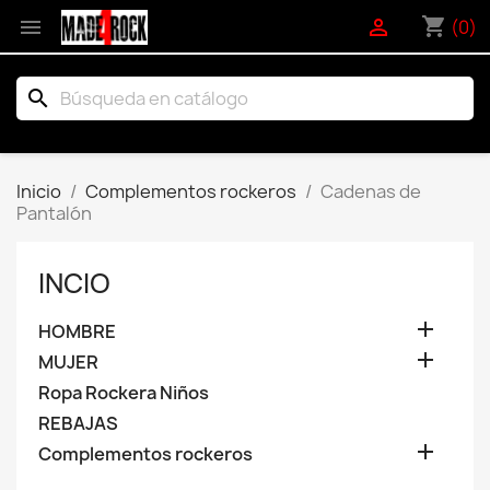
shopping_cart


(0)
search
Inicio
Complementos rockeros
Cadenas de
Pantalón
INCIO

HOMBRE

MUJER
Ropa Rockera Niños
REBAJAS

Complementos rockeros