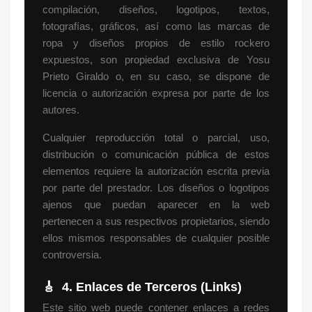
compilación, diseños, logotipos, textos,
fotografías, gráficos, así como las marcas de
ropa y diseños propios de estilo rockero
expuestos, son propiedad exclusiva de Yosu
Prieto Giraldo o, en su caso, se dispone de
licencia o autorización expresa por parte de los
autores.
Cualquier reproducción total o parcial, uso,
distribución o comunicación pública de estos
elementos requiere la autorización escrita previa
por parte del prestador. Los diseños o logotipos
ajenos que puedan aparecer en la web
pertenecen a sus respectivos propietarios, siendo
ellos mismos responsables de cualquier posible
controversia.
🎸
4. Enlaces de Terceros (Links)
Este sitio web puede contener enlaces a redes