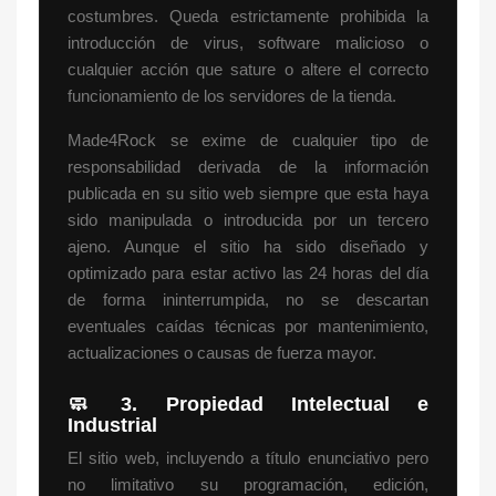
costumbres. Queda estrictamente prohibida la
introducción de virus, software malicioso o
cualquier acción que sature o altere el correcto
funcionamiento de los servidores de la tienda.
Made4Rock se exime de cualquier tipo de
responsabilidad derivada de la información
publicada en su sitio web siempre que esta haya
sido manipulada o introducida por un tercero
ajeno. Aunque el sitio ha sido diseñado y
optimizado para estar activo las 24 horas del día
de forma ininterrumpida, no se descartan
eventuales caídas técnicas por mantenimiento,
actualizaciones o causas de fuerza mayor.
🧼
3. Propiedad Intelectual e
Industrial
El sitio web, incluyendo a título enunciativo pero
no limitativo su programación, edición,