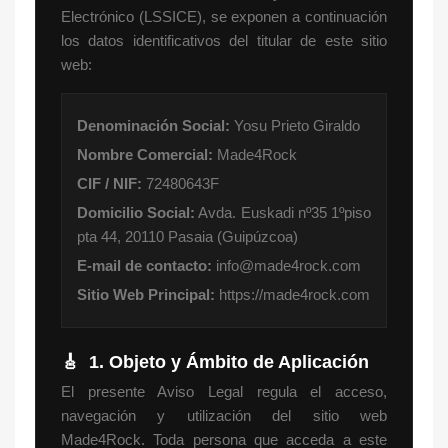
Electrónico (LSSICE), se exponen a continuación
los datos identificativos del titular de este sitio
web:
Denominación Social:
Yosu Prieto Giraldo
Nombre Comercial:
Made4Rock
CIF / NIF:
72480643F
Domicilio Social:
Avda. Euskadi nº35 1ºpiso
pta 44, 20110 Pasaia (Guipúzcoa)
E-mail de contacto:
info@made4rock.com
Sitio Web Principal:
https://made4rock.com
🎸
1. Objeto y Ámbito de Aplicación
El presente Aviso Legal regula el acceso,
navegación y utilización del sitio web
Made4Rock. Toda persona que acceda a este