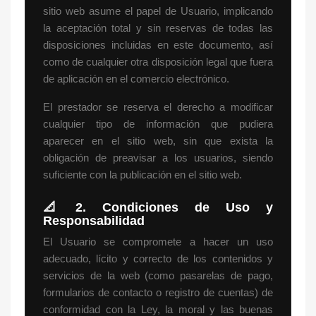
sitio web asume el papel de Usuario, implicando
la aceptación total y sin reservas de todas las
disposiciones incluidas en este documento, así
como de cualquier otra disposición legal que fuera
de aplicación en el comercio electrónico.
El prestador se reserva el derecho a modificar
cualquier tipo de información que pudiera
aparecer en el sitio web, sin que exista la
obligación de preavisar a los usuarios, siendo
suficiente con la publicación en el sitio web.
📐
2. Condiciones de Uso y
Responsabilidad
El Usuario se compromete a hacer un uso
adecuado, lícito y correcto de los contenidos y
servicios de la web (como pasarelas de pago,
formularios de contacto o registro de cuentas) de
conformidad con la Ley, la moral y las buenas