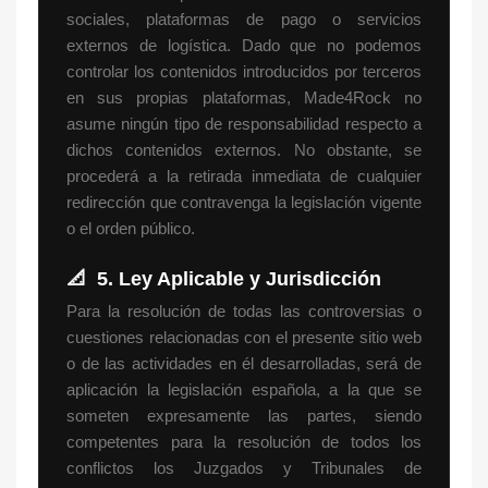
sociales, plataformas de pago o servicios
externos de logística. Dado que no podemos
controlar los contenidos introducidos por terceros
en sus propias plataformas, Made4Rock no
asume ningún tipo de responsabilidad respecto a
dichos contenidos externos. No obstante, se
procederá a la retirada inmediata de cualquier
redirección que contravenga la legislación vigente
o el orden público.
📐
5. Ley Aplicable y Jurisdicción
Para la resolución de todas las controversias o
cuestiones relacionadas con el presente sitio web
o de las actividades en él desarrolladas, será de
aplicación la legislación española, a la que se
someten expresamente las partes, siendo
competentes para la resolución de todos los
conflictos los Juzgados y Tribunales de