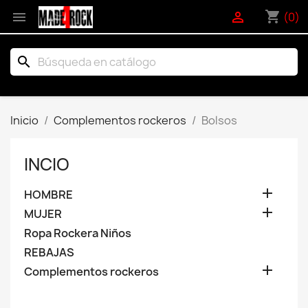
shopping_cart


(0)
search
Inicio
Complementos rockeros
Bolsos
INCIO

HOMBRE

MUJER
Ropa Rockera Niños
REBAJAS

Complementos rockeros