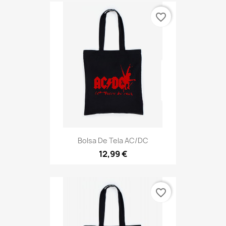
favorite_border
Bolsa De Tela AC/DC
12,99 €
favorite_border