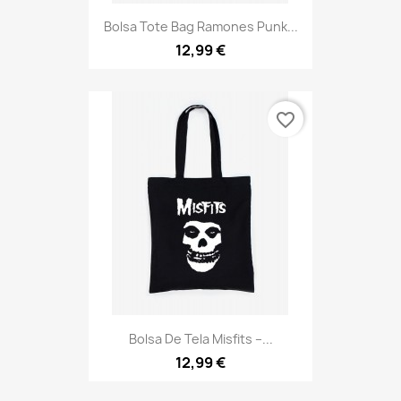
Bolsa Tote Bag Ramones Punk...
12,99 €
favorite_border
Bolsa De Tela Misfits –...
12,99 €