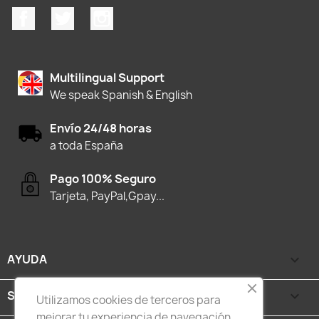
Facebook
Twitter
Instagram
Multilingual Support
We speak Spanish & English
Envío 24/48 horas
a toda España
Pago 100% Seguro
Tarjeta, PayPal,Gpay...
AYUDA

SEGURIDAD Y PRIVACIDAD

Utilizamos cookies de terceros para
mejorar tu experiencia de navegación,