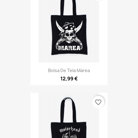
Bolsa De Tela Marea
12,99 €
favorite_border