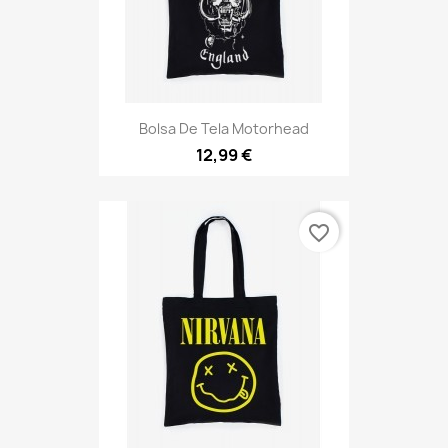
Bolsa De Tela Motorhead
12,99 €
favorite_border