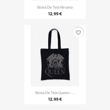
Bolsa De Tela Nirvana
12,99 €
favorite_border
Bolsa De Tela Queen -...
12,99 €