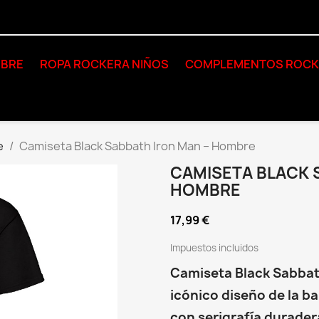
BRE
ROPA ROCKERA NIÑOS
COMPLEMENTOS ROC
e
Camiseta Black Sabbath Iron Man – Hombre
CAMISETA BLACK 
HOMBRE
17,99 €
Impuestos incluidos
Camiseta Black Sabbat
icónico diseño de la b
con serigrafía duradera