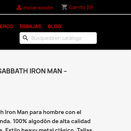
shopping_cart

Carrito
(0)
Iniciar sesión
KEROS
REBAJAS
BLOG
search
SABBATH IRON MAN –
h Iron Man para hombre con el
anda. 100% algodón de alta calidad
. Estilo heavy metal clásico. Tallas