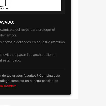
LAVADO:
 camiseta del revés para proteger el
 del tambor.
as cortos o delicados en agua fría (máximo
s evitando pasar la plancha caliente
el estampado.
 de tus grupos favoritos? Combina esta
tálogo completo en nuestra sección de
ara Hombre
.