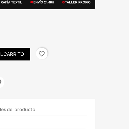
GRAFÍA TEXTIL
🚚
ENVÍO 24/48H
🔄
TALLER PROPIO
favorite_border
AL CARRITO
les del producto