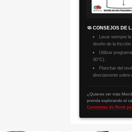
🧼 CONSEJOS DE 
Lavar siempre la
diseño de la fricción
Utilizar program
30°C).
Planchar del revé
directamente sobre 
¿Quieres ver más Merch
prenda explorando el ca
Camisetas de Rock p