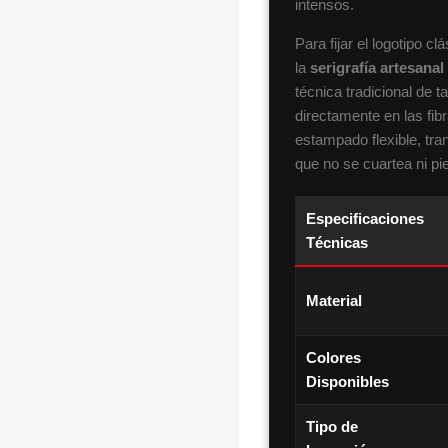
intensos.
Para fijar el logotipo 
la
serigrafía artesanal
técnica tradicional de ta
directamente en las fib
estampado flexible, tra
que no se cuartea ni pi
Especificaciones
Técnicas
Material
Colores
Disponibles
Tipo de