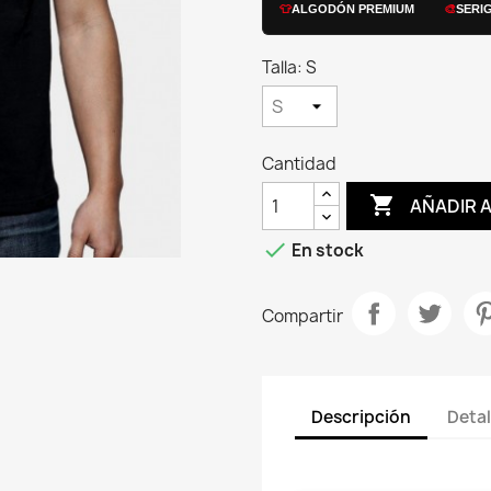
👕
ALGODÓN PREMIUM
🎨
SERI
Talla: S
Cantidad

AÑADIR 

En stock
Compartir
Descripción
Detal