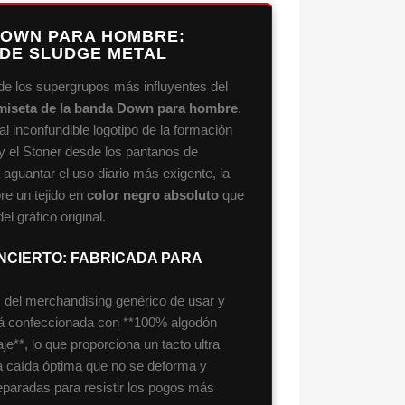
DOWN PARA HOMBRE:
 DE SLUDGE METAL
e los supergrupos más influyentes del
miseta de la banda Down para hombre
.
al inconfundible logotipo de la formación
 y el Stoner desde los pantanos de
aguantar el uso diario más exigente, la
re un tejido en
color negro absoluto
que
el gráfico original.
ONCIERTO: FABRICADA PARA
el merchandising genérico de usar y
stá confeccionada con **100% algodón
**, lo que proporciona un tacto ultra
a caída óptima que no se deforma y
eparadas para resistir los pogos más