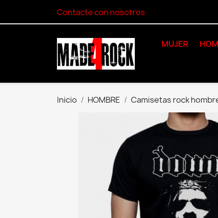
Contacte con nosotros
MUJER
HOM
Inicio
HOMBRE
Camisetas rock hombr