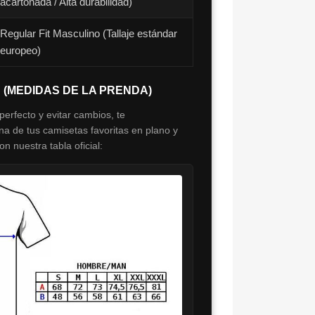
acartonada / Alta durabilidad)
Regular Fit Masculino (Tallaje estándar
europeo)
S (MEDIDAS DE LA PRENDA)
perfecto y evitar cambios, te
 de tus camisetas favoritas en plano y
 nuestra tabla oficial: