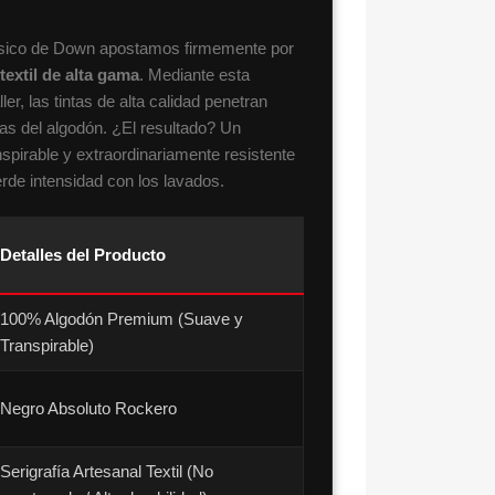
clásico de Down apostamos firmemente por
 textil de alta gama
. Mediante esta
ller, las tintas de alta calidad penetran
ras del algodón. ¿El resultado? Un
nspirable y extraordinariamente resistente
erde intensidad con los lavados.
Detalles del Producto
100% Algodón Premium (Suave y
Transpirable)
Negro Absoluto Rockero
Serigrafía Artesanal Textil (No