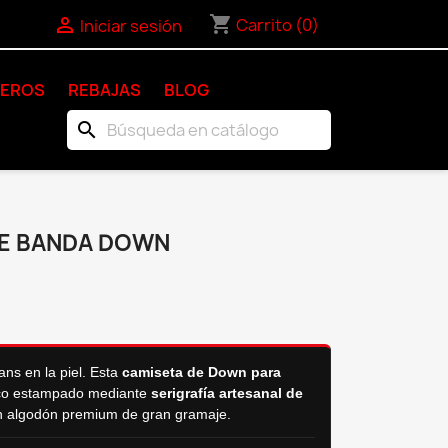
shopping_cart

Carrito
(0)
Iniciar sesión
KEROS
REBAJAS
BLOG
search
E BANDA DOWN
ns en la piel. Esta
camiseta de Down para
sico estampado mediante
serigrafía artesanal de
n algodón premium de gran gramaje.