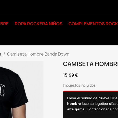
BRE
ROPA ROCKERA NIÑOS
COMPLEMENTOS ROC
e
Camiseta Hombre Banda Down
CAMISETA HOMBR
15,99 €
Impuestos incluidos
Lleva el sonido de Nueva Orlea
hombre
luce su logotipo clá
alta gama
. Confeccionada co