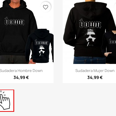
favorite_border
Vista rápida
Vista rápida


Sudadera Hombre Down
Sudadera Mujer Down
34,99 €
34,99 €