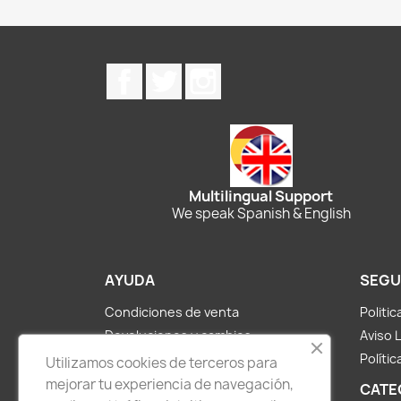
Facebook
Twitter
Instagram
Multilingual Support
We speak Spanish & English
AYUDA
SEGU
Condiciones de venta
Politi
Devoluciones y cambios
Aviso 
Métodos de pago y envíos
Polític
Utilizamos cookies de terceros para
Sobre nosotros
mejorar tu experiencia de navegación,
CATE