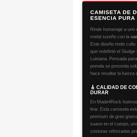
CAMISETA DE 
ESENCIA PURA
Rinde homenaje a uno d
metal sureño con la
ca
Este diseño rinde culto 
que redefinió el Sludge
Luisiana. Pensada para 
prenda se presenta sob
hace resaltar la fuerza d
🎸 CALIDAD DE C
DURAR
En Made4Rock huimos d
tirar. Esta camiseta e
premium de gran gramaje
suave en el cuerpo, un
costuras reforzadas pr