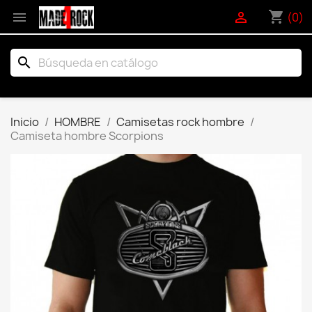
shopping_cart


(0)
search
Inicio
HOMBRE
Camisetas rock hombre
Camiseta hombre Scorpions