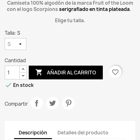
Camiseta 100% algodón de la marca Fruit of the Loom
con el logo Scorpions
serigrafiado en tinta plateada
.
Elige tu talla.
Talla: S
Cantidad

favorite_border
AÑADIR AL CARRITO

En stock
Compartir
Descripción
Detalles del producto