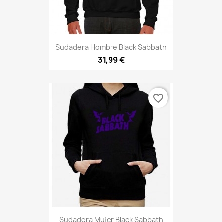
Sudadera Hombre Black Sabbath
31,99 €
favorite_border
Sudadera Mujer Black Sabbath