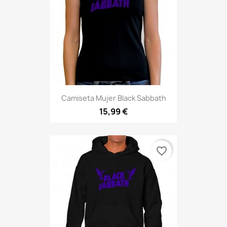
Camiseta Mujer Black Sabbath
15,99 €
favorite_border