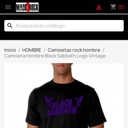
shopping_cart


(0)
search
Inicio
HOMBRE
Camisetas rock hombre
Camiseta Hombre Black Sabbath Logo Vintage