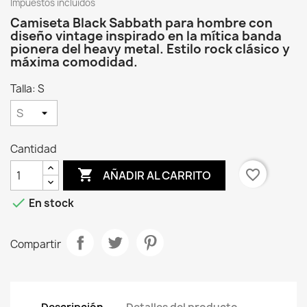
Impuestos incluidos
Camiseta Black Sabbath para hombre con
diseño vintage inspirado en la mítica banda
pionera del heavy metal. Estilo rock clásico y
máxima comodidad.
Talla: S
Cantidad

favorite_border
AÑADIR AL CARRITO

En stock
Compartir