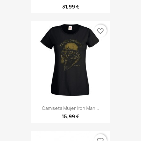
31,99 €
favorite_border
Camiseta Mujer Iron Man...
15,99 €
favorite_border