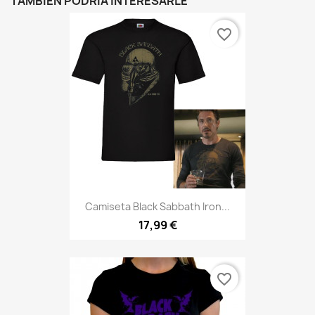
TAMBIÉN PODRÍA INTERESARLE
favorite_border
Camiseta Black Sabbath Iron...
17,99 €
favorite_border