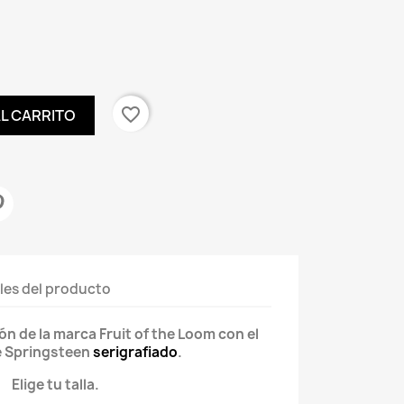
favorite_border
AL CARRITO
les del producto
 de la marca Fruit of the Loom con el
e Springsteen
serigrafiado
.
Elige tu talla.