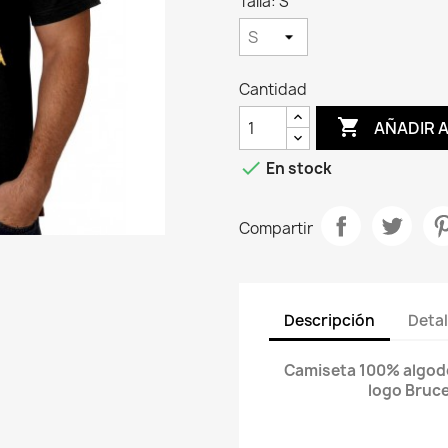
Talla: S
Cantidad

AÑADIR 

En stock
Compartir
Descripción
Detal
Camiseta 100% algodón
logo Bruc