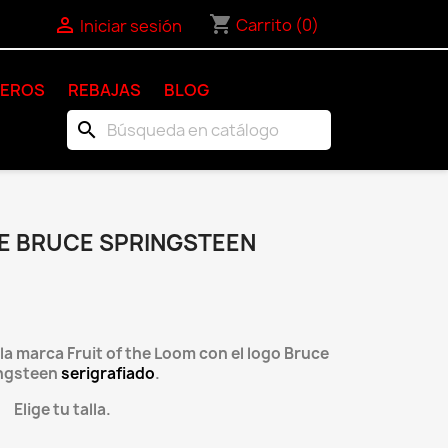
shopping_cart

Carrito
(0)
Iniciar sesión
KEROS
REBAJAS
BLOG
search
E BRUCE SPRINGSTEEN
a marca Fruit of the Loom con el logo Bruce
ngsteen
serigrafiado
.
Elige tu talla.