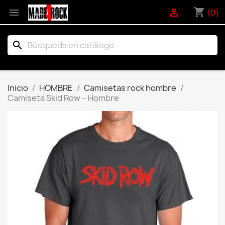
shopping_cart


(0)
search
Inicio
HOMBRE
Camisetas rock hombre
Camiseta Skid Row – Hombre