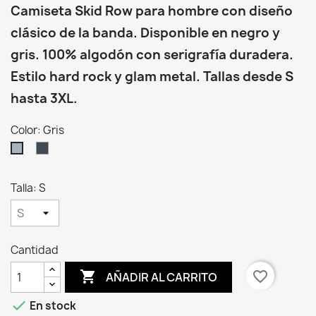
Camiseta Skid Row para hombre con diseño
clásico de la banda. Disponible en negro y
gris. 100% algodón con serigrafía duradera.
Estilo hard rock y glam metal. Tallas desde S
hasta 3XL.
Color: Gris
Negro
Gris
Talla: S
Cantidad

favorite_border
AÑADIR AL CARRITO

En stock