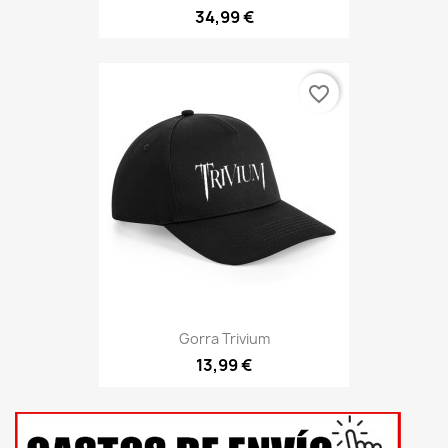
34,99 €
favorite_border
Gorra Trivium
13,99 €