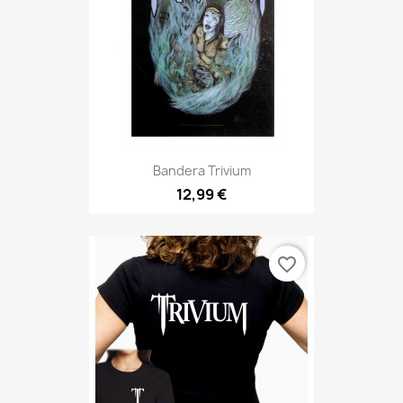
Bandera Trivium
12,99 €
favorite_border