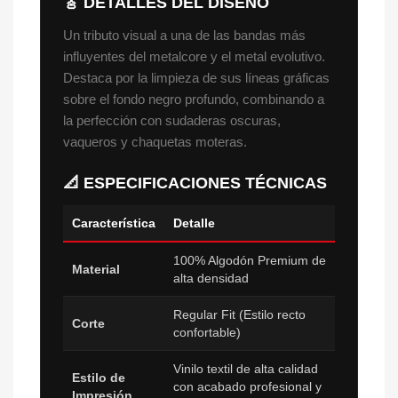
🎸 DETALLES DEL DISEÑO
Un tributo visual a una de las bandas más
influyentes del metalcore y el metal evolutivo.
Destaca por la limpieza de sus líneas gráficas
sobre el fondo negro profundo, combinando a
la perfección con sudaderas oscuras,
vaqueros y chaquetas moteras.
📐 ESPECIFICACIONES TÉCNICAS
Característica
Detalle
100% Algodón Premium de
Material
alta densidad
Regular Fit (Estilo recto
Corte
confortable)
Vinilo textil de alta calidad
Estilo de
con acabado profesional y
Impresión