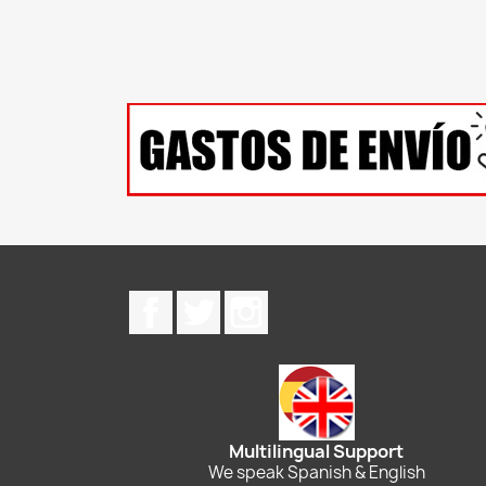
Facebook
Twitter
Instagram
Multilingual Support
We speak Spanish & English