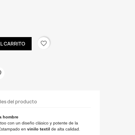
favorite_border
AL CARRITO
les del producto
ra hombre
too con un diseño clásico y potente de la
. Estampado en
vinilo textil
de alta calidad.