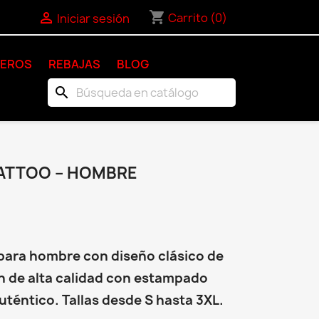
shopping_cart

Carrito
(0)
Iniciar sesión
KEROS
REBAJAS
BLOG
search
ATTOO – HOMBRE
para hombre con diseño clásico de
n de alta calidad con estampado
uténtico. Tallas desde S hasta 3XL.