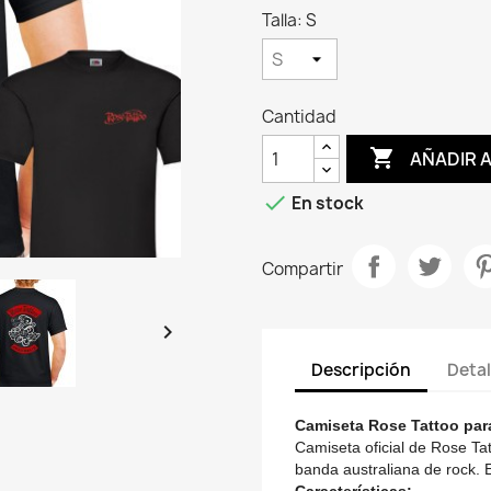
Talla: S
Cantidad

AÑADIR 

En stock
Compartir

Descripción
Detal
Camiseta Rose Tattoo pa
Camiseta oficial de Rose Tat
banda australiana de rock