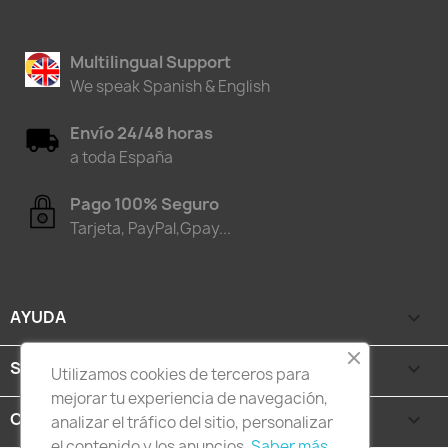
Multilingual Support
We speak Spanish & English
Envío 24/48 horas
a toda España
Pago 100% Seguro
Tarjeta, PayPal,Gpay...
AYUDA

SEGURIDAD Y PRIVACIDAD

Utilizamos cookies de terceros para
mejorar tu experiencia de navegación,
CATEGORÍAS

analizar el tráfico del sitio, personalizar
el contenido y los anuncios.
Saber más.