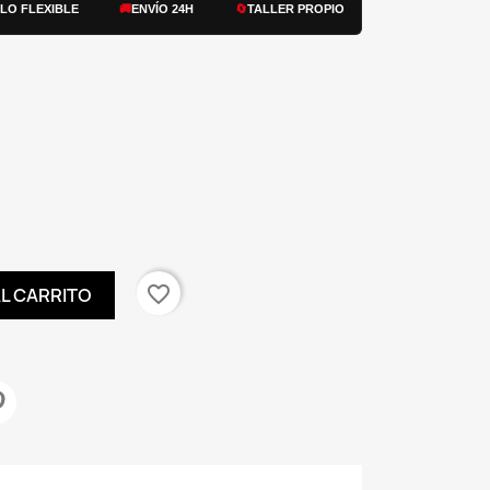
ILO FLEXIBLE
🚚
ENVÍO 24H
🔄
TALLER PROPIO
favorite_border
AL CARRITO