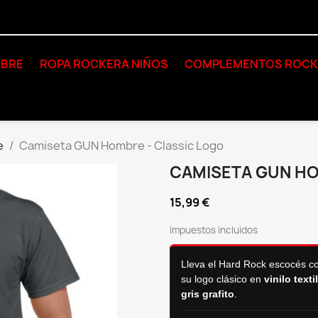
BRE
ROPA ROCKERA NIÑOS
COMPLEMENTOS ROC
e
Camiseta GUN Hombre - Classic Logo
CAMISETA GUN HO
15,99 €
Impuestos incluidos
Lleva el Hard Rock escocés co
su logo clásico en
vinilo text
gris grafito
.