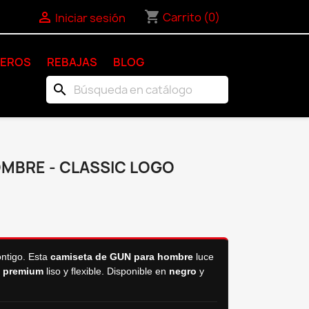
shopping_cart

Carrito
(0)
Iniciar sesión
KEROS
REBAJAS
BLOG
search
MBRE - CLASSIC LOGO
ntigo. Esta
camiseta de GUN para hombre
luce
il premium
liso y flexible. Disponible en
negro
y