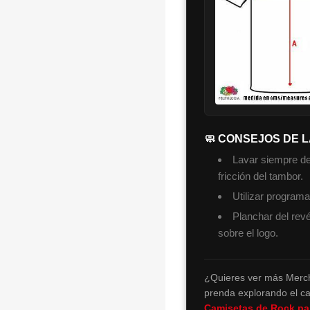
🧼 CONSEJOS DE 
Lavar siempre del
fricción del tambor.
Utilizar program
Planchar del revé
sobre el logo.
¿Quieres ver más Merch
prenda explorando el ca
Camisetas de Rock p