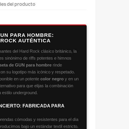
les del producto
GUN PARA HOMBRE:
 ROCK AUTÉNTICA
ntes del Hard Rock clásico británico, la
 sinónimo de riffs potentes e himnos
seta de GUN para hombre
rinde
on su logotipo más icónico y respetado.
sponible en un potente
color negro
y en un
ternativo para que elijas la combinación
 estilo underground.
ONCIERTO: FABRICADA PARA
endas cómodas y resistentes para el día
ducimos bajo un estándar textil estricto.