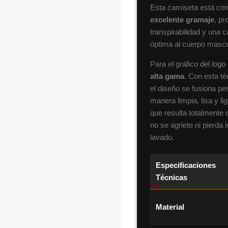
Esta camiseta está co
excelente gramaje
, pr
transpirabilidad y una 
óptima al cuerpo mascu
Para el gráfico del lo
alta gama
. Con esta té
el diseño se fusiona pe
manera limpia, lisa y li
que resulta totalmente 
no se agriete ni pierda 
lavado.
Especificaciones
Técnicas
Material