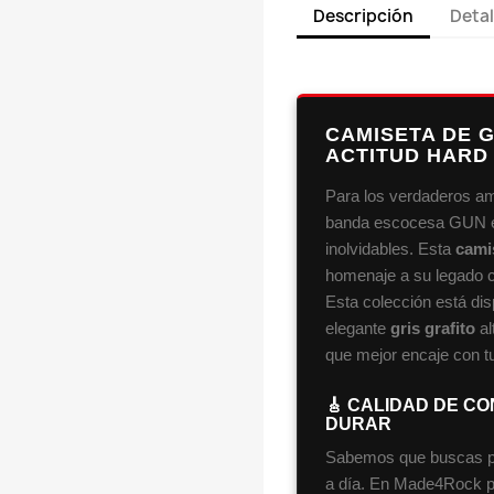
Descripción
Detal
CAMISETA DE 
ACTITUD HARD
Para los verdaderos ama
banda escocesa GUN es
inolvidables. Esta
cami
homenaje a su legado c
Esta colección está di
elegante
gris grafito
al
que mejor encaje con tu
🎸 CALIDAD DE C
DURAR
Sabemos que buscas pr
a día. En Made4Rock pro