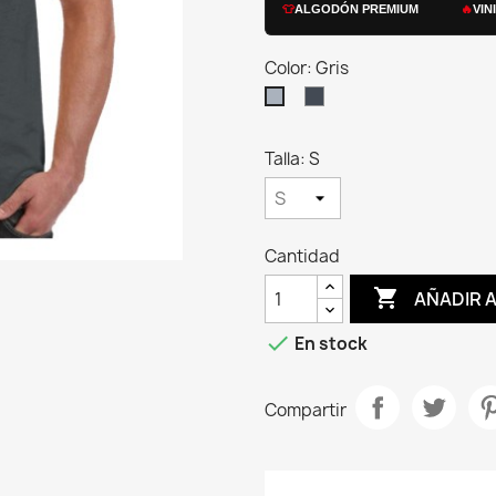
👕
ALGODÓN PREMIUM
🔥
VIN
Color: Gris
Negro
Gris
Talla: S
Cantidad

AÑADIR 

En stock
Compartir