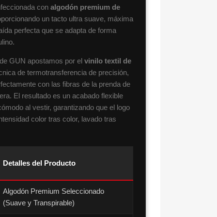
nfeccionada con
algodón premium de
oporcionando un tacto ultra suave, máxima
caída perfecta que se adapta de forma
lino.
go de GUN apostamos por el
vinilo textil de
cnica de termotransferencia de precisión,
rfectamente con las fibras de la prenda de
gera. El resultado es un acabado flexible
cómodo al vestir, garantizando que el logo
intensidad color tras color, lavado tras
Detalles del Producto
Algodón Premium Seleccionado
(Suave y Transpirable)