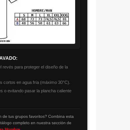
LAVADO:
 revés para proteger el diseño de la
as cortos en agua fría (máximo 30°C).
s o evitando pasar la plancha caliente
 de tus grupos favoritos? Combina esta
tálogo completo en nuestra sección de
ara Hombre
.