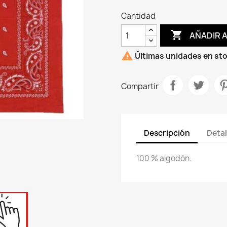
Cantidad

AÑADIR 

Últimas unidades en st
Compartir
Descripción
Detal
100 % algodón.