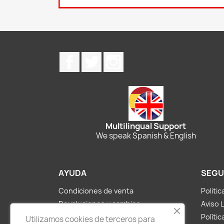
Facebook
Twitter
Instagram
Multilingual Support
We speak Spanish & English
AYUDA
SEGU
Condiciones de venta
Politi
Devoluciones y cambios
Aviso 
Métodos de pago y envíos
Polític
Utilizamos cookies de terceros para