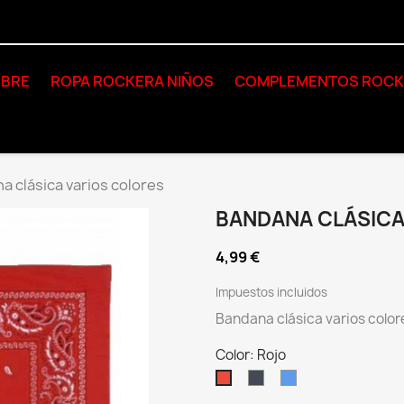
BRE
ROPA ROCKERA NIÑOS
COMPLEMENTOS ROC
a clásica varios colores
BANDANA CLÁSICA
4,99 €
Impuestos incluidos
Bandana clásica varios colore
Color: Rojo
Negro
Azul
Rojo