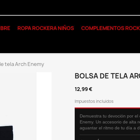
BRE
ROPA ROCKERA NIÑOS
COMPLEMENTOS ROC
de tela Arch Enemy
BOLSA DE TELA A
12,99 €
Impuestos incluidos
Demuestra tu devoción por el 
Enemy. Un accesorio de alta r
aguantar el ritmo de tu día a d