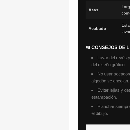
Larg
Asas
cóm
Esta
Acabado
lava
🧼 CONSEJOS DE 
Lavar del revés y
del diseño gráfico.
No usar secadora 
algodón se encojan.
Evitar lejías y d
estampación.
Planchar siempre 
el dibujo.