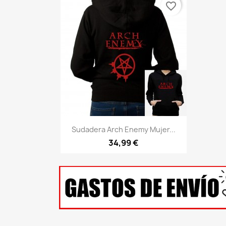
favorite_border
Vista rápida

Sudadera Arch Enemy Mujer...
34,99 €