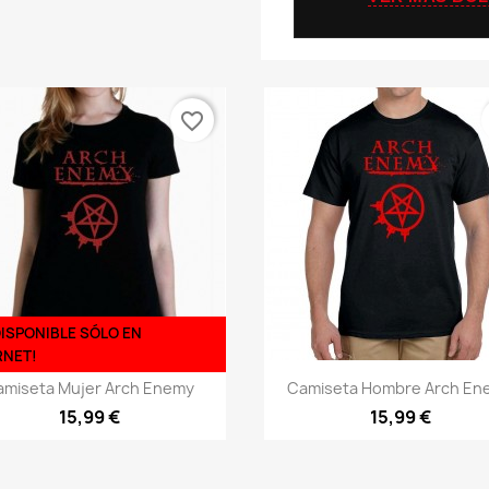
favorite_border
DISPONIBLE SÓLO EN
RNET!
Vista rápida
Vista rápida


amiseta Mujer Arch Enemy
Camiseta Hombre Arch En
15,99 €
15,99 €