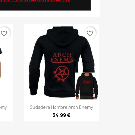
favorite_border
favorite_border
Vista rápida

emy
Sudadera Hombre Arch Enemy
34,99 €