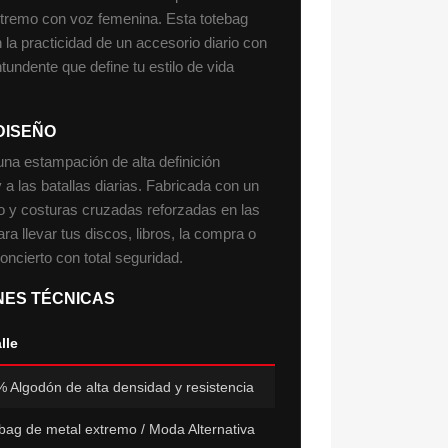
extremo con voz femenina. Esta totebag
 la practicidad de un accesorio diario con
tundente que define tu estilo de vida
DISEÑO
una estampación de alta definición
 a las batallas diarias. Fabricada con un
so y costuras cruzadas reforzadas en las
ra llevar tus discos, libros, la compra o
ncierto con total seguridad.
ONES TÉCNICAS
lle
 Algodón de alta densidad y resistencia
bag de metal extremo / Moda Alternativa