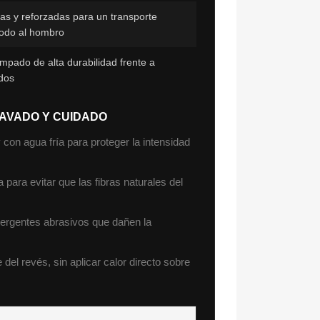
as y reforzadas para un transporte
odo al hombro
mpado de alta durabilidad frente a
dos
LAVADO Y CUIDADO
 con agua fría para proteger la intensidad
para evitar que las fibras naturales del
etergentes abrasivos que dañen la
del revés, sin aplicar calor directo sobre