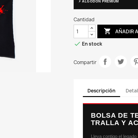
⚡ ALGODÓN PREMIUM
Cantidad

AÑADIR 

En stock
Compartir
Descripción
Detal
BOLSA DE T
TRALLA Y A
Lleva contigo el legad