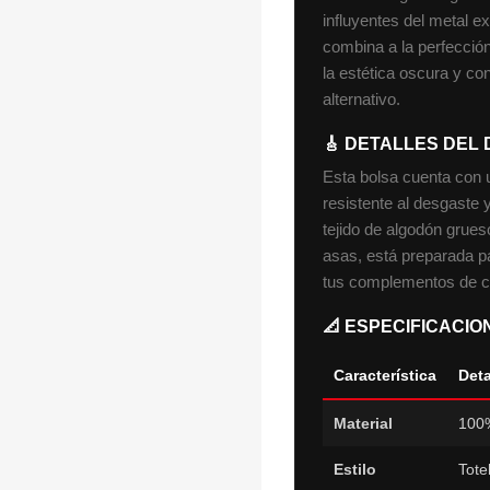
influyentes del metal 
combina a la perfección
la estética oscura y con
alternativo.
🎸 DETALLES DEL 
Esta bolsa cuenta con 
resistente al desgaste y
tejido de algodón grue
asas, está preparada pa
tus complementos de co
📐 ESPECIFICACI
Característica
Deta
Material
100%
Estilo
Tote