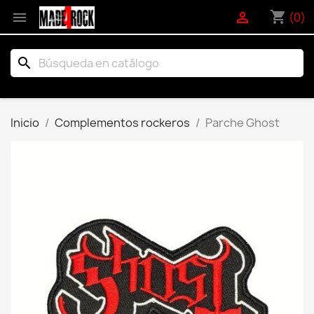
shopping_cart


(0)
search
Inicio
Complementos rockeros
Parche Ghost