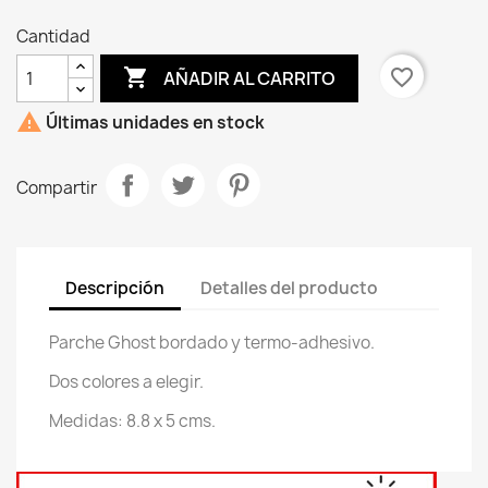
Cantidad

favorite_border
AÑADIR AL CARRITO

Últimas unidades en stock
Compartir
Descripción
Detalles del producto
Parche Ghost bordado y termo-adhesivo.
Dos colores a elegir.
Medidas: 8.8 x 5 cms.