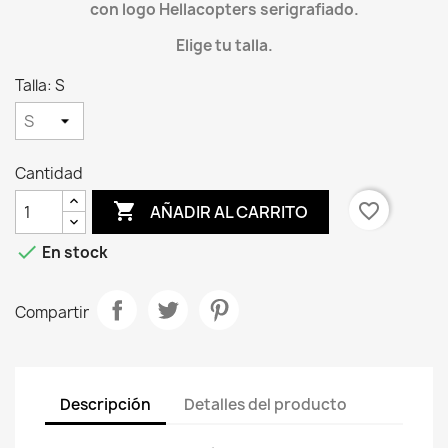
con logo Hellacopters serigrafiado.
Elige tu talla.
Talla: S
Cantidad

favorite_border
AÑADIR AL CARRITO

En stock
Compartir
Descripción
Detalles del producto