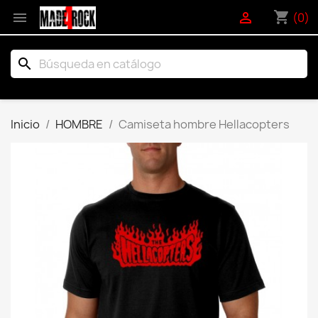
shopping_cart


(0)
search
Inicio
HOMBRE
Camiseta hombre Hellacopters