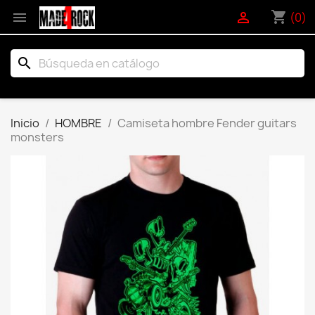
shopping_cart


(0)
search
Inicio
HOMBRE
Camiseta hombre Fender guitars
monsters