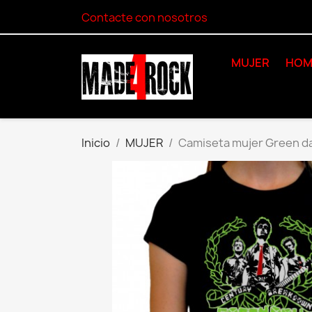
Contacte con nosotros
MUJER
HOM
Inicio
MUJER
Camiseta mujer Green d