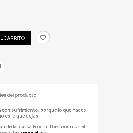
favorite_border
AL CARRITO
les del producto
ma con sufrimiento. porque lo que haces
no es lo que dejas
 de la marca Fruit of the Loom con el
Green day
serigrafiado.