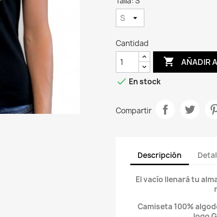
Talla: S
Cantidad

AÑADIR 

En stock
Compartir
Descripción
Detal
El vacío llenará tu al
Camiseta 100% algodón
logo 