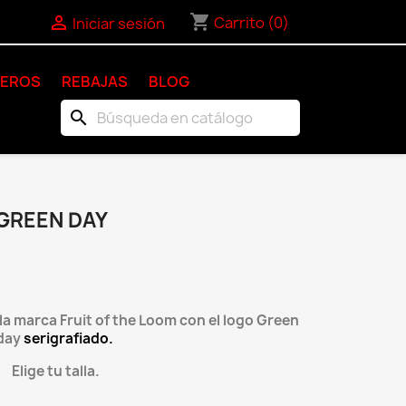
shopping_cart

Carrito
(0)
Iniciar sesión
KEROS
REBAJAS
BLOG
search
GREEN DAY
a marca Fruit of the Loom con el logo Green
day
serigrafiado.
Elige tu talla.