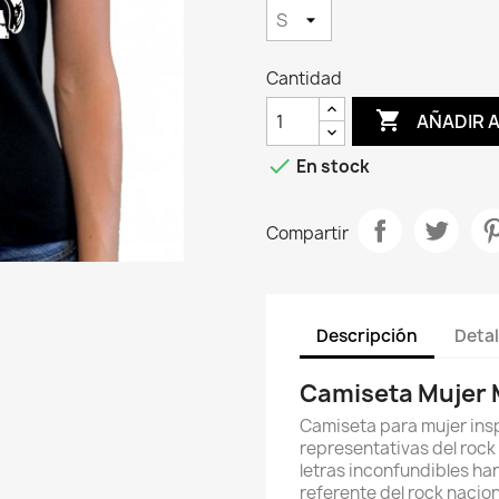
Cantidad

AÑADIR 

En stock
Compartir
Descripción
Detal
Camiseta Mujer
Camiseta para mujer ins
representativas del rock
letras inconfundibles ha
referente del rock nacion