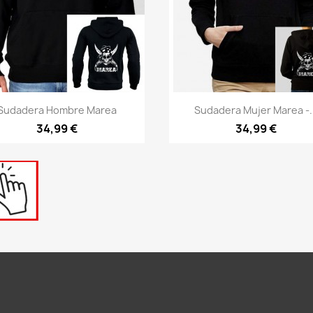
Vista rápida
Vista rápida


Sudadera Hombre Marea
Sudadera Mujer Marea -..
34,99 €
34,99 €