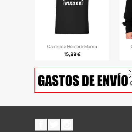
Vista rápida

Camiseta Hombre Marea
15,99 €
Facebook
Twitter
Instagram