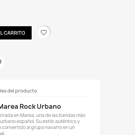
favorite_border
AL CARRITO
les del producto
 Marea Rock Urbano
pirada en Marea, una de las bandas más
 urbano español. Su estilo auténtico y
n convertido al grupo navarro en un
al.