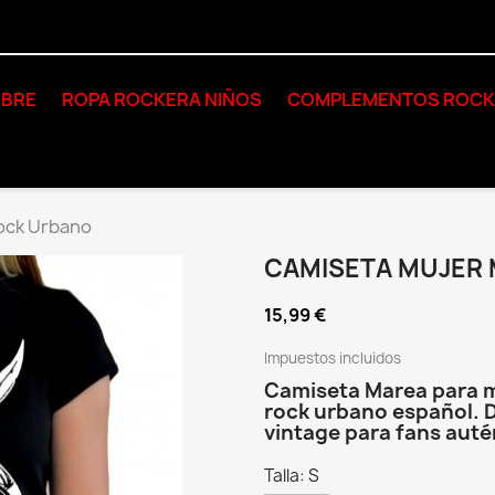
BRE
ROPA ROCKERA NIÑOS
COMPLEMENTOS ROC
ock Urbano
CAMISETA MUJER
15,99 €
Impuestos incluidos
Camiseta Marea para mu
rock urbano español. 
vintage para fans auté
Talla: S