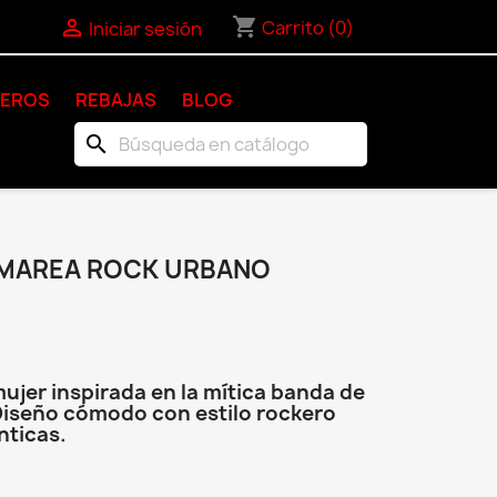
shopping_cart

Carrito
(0)
Iniciar sesión
KEROS
REBAJAS
BLOG
search
 MAREA ROCK URBANO
jer inspirada en la mítica banda de
Diseño cómodo con estilo rockero
nticas.