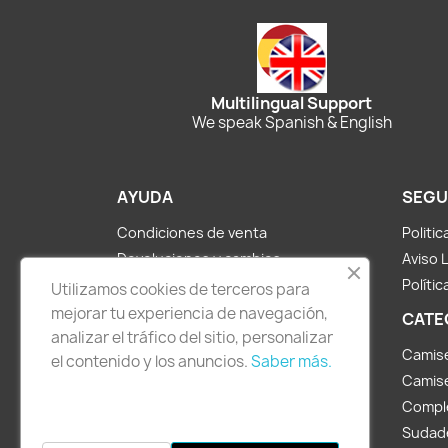
Multilingual Support
We speak Spanish & English
AYUDA
SEGU
Condiciones de venta
Politi
Devoluciones y cambios
Aviso 
Métodos de pago y envíos
Polític
Utilizamos cookies de terceros para
Sobre nosotros
mejorar tu experiencia de navegación,
CATE
analizar el tráfico del sitio, personalizar
Contacto
Camis
el contenido y los anuncios.
Saber más.
Camise
Compl
Sudad