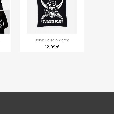
Vista rápida

.
Bolsa De Tela Marea
12,99 €