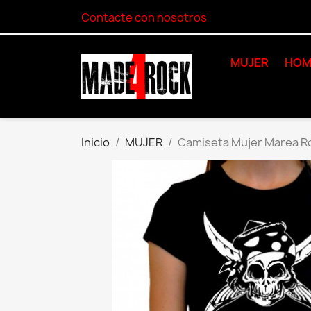
Contacte con nosotros
MUJER
HOM
Inicio
MUJER
Camiseta Mujer Marea R