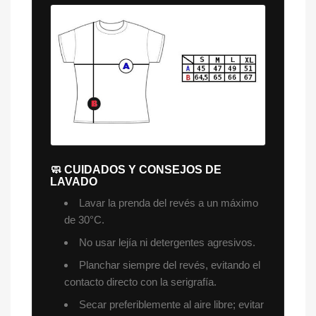
🧼 CUIDADOS Y CONSEJOS DE
LAVADO
Lavar la prenda del revés a un máximo
de 30°C.
No usar lejía ni detergentes agresivos.
Planchar siempre del revés, evitando el
contacto directo con la serigrafía.
Secar preferiblemente al aire libre; evitar