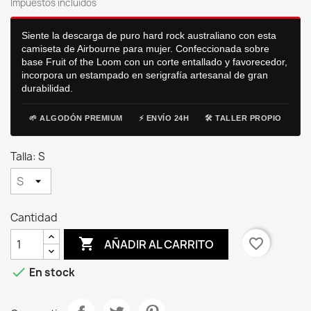
Impuestos incluidos
Siente la descarga de puro hard rock australiano con esta
camiseta de Airbourne para mujer. Confeccionada sobre
base Fruit of the Loom con un corte entallado y favorecedor,
incorpora un estampado en serigrafía artesanal de gran
durabilidad.
🌱 ALGODÓN PREMIUM
⚡ ENVÍO 24H
🛠️ TALLER PROPIO
Talla: S
Cantidad

favorite_border
AÑADIR AL CARRITO

En stock