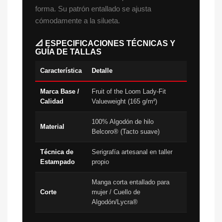
forma. Su patrón entallado se ajusta
cómodamente a la silueta.
📐 ESPECIFICACIONES TÉCNICAS Y
GUÍA DE TALLAS
Característica
Detalle
Marca Base /
Fruit of the Loom Lady-Fit
Calidad
Valueweight (165 g/m²)
100% Algodón de hilo
Material
Belcoro® (Tacto suave)
Técnica de
Serigrafía artesanal en taller
Estampado
propio
Manga corta entallado para
Corte
mujer / Cuello de
Algodón/Lycra®