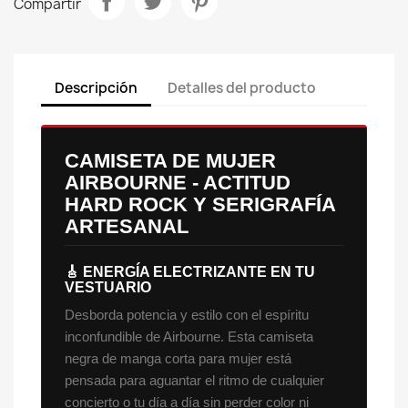
Compartir
Descripción
Detalles del producto
CAMISETA DE MUJER
AIRBOURNE - ACTITUD
HARD ROCK Y SERIGRAFÍA
ARTESANAL
🎸 ENERGÍA ELECTRIZANTE EN TU
VESTUARIO
Desborda potencia y estilo con el espíritu
inconfundible de Airbourne. Esta camiseta
negra de manga corta para mujer está
pensada para aguantar el ritmo de cualquier
concierto o tu día a día sin perder color ni