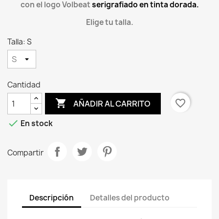
con el logo Volbeat
serigrafiado en tinta dorada.
Elige tu talla.
Talla: S
Cantidad

favorite_border
AÑADIR AL CARRITO

En stock
Compartir
Descripción
Detalles del producto