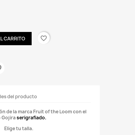
favorite_border
AL CARRITO
les del producto
 de la marca Fruit of the Loom con el
 Gojira
serigrafiado.
Elige tu talla.