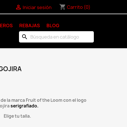
shopping_cart

Carrito
(0)
Iniciar sesión
KEROS
REBAJAS
BLOG
search
GOJIRA
e la marca Fruit of the Loom con el logo
ojira
serigrafiado.
Elige tu talla.