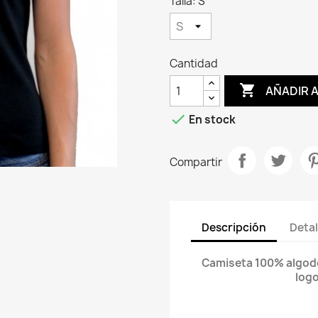
Talla: S
Cantidad

AÑADIR 

En stock
Compartir
Descripción
Detal
Camiseta 100% algodón
logo