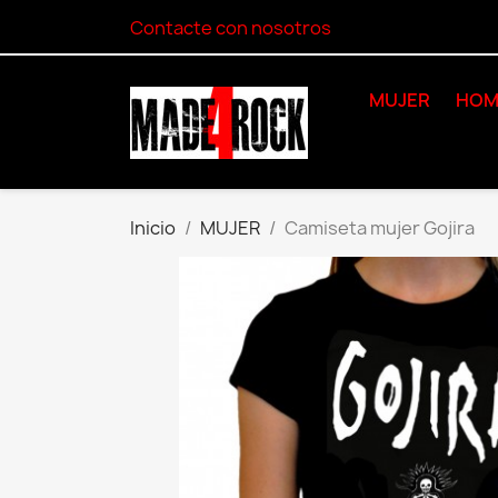
Contacte con nosotros
MUJER
HOM
Inicio
MUJER
Camiseta mujer Gojira