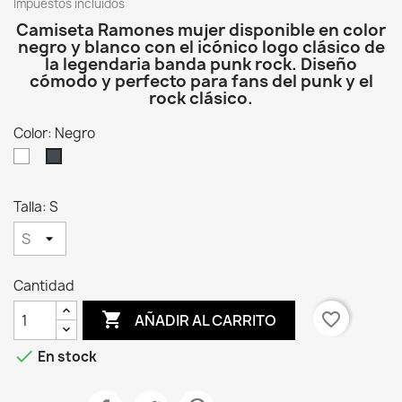
Impuestos incluidos
Camiseta Ramones mujer disponible en color
negro y blanco con el icónico logo clásico de
la legendaria banda punk rock. Diseño
cómodo y perfecto para fans del punk y el
rock clásico.
Color: Negro
Blanco
Negro
Talla: S
Cantidad

favorite_border
AÑADIR AL CARRITO

En stock