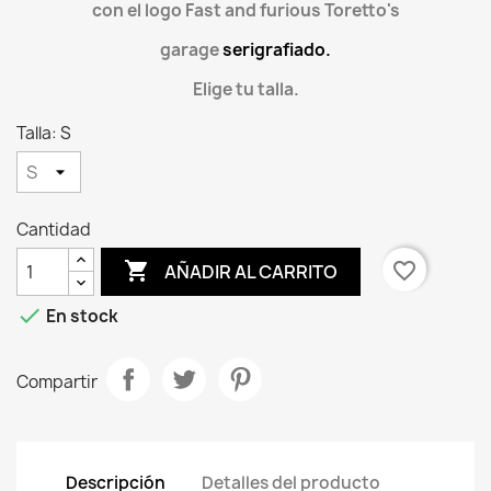
con el logo Fast and furious Toretto's
garage
serigrafiado.
Elige tu talla.
Talla: S
Cantidad

favorite_border
AÑADIR AL CARRITO

En stock
Compartir
Descripción
Detalles del producto