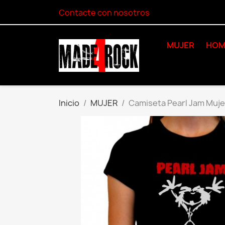
Contacte con nosotros
MUJER
HOM
Inicio
MUJER
Camiseta Pearl Jam Muje