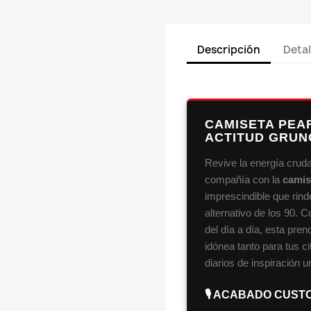
Descripción
Detal
CAMISETA PEA
ACTITUD GRUN
Revive la energía crud
compañía con la
camis
imprescindible que rinde
alternativo de los 90.
del día a día, esta pre
idónea tanto para tus ci
diarios de inspiración u
🎙️ ACABADO CUST