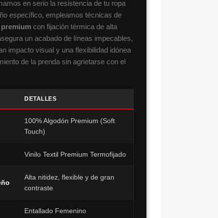
mos en serio la resistencia de tu ropa
eño específico, empleamos técnicas de
ad premium
con fijación térmica de alta
asegura un acabado de líneas impecables,
an impacto visual y una flexibilidad idónea
ento de la prenda sin agrietarse con el
DETALLES
100% Algodón Premium (Soft
Touch)
Vinilo Textil Premium Termofijado
Alta nitidez, flexible y de gran
eño
contraste
Entallado Femenino