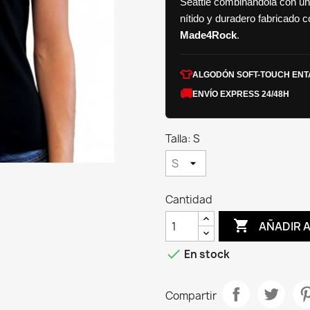
Seattle combinándola con un
nítido y duradero fabricado 
Made4Rock
.
👕
ALGODÓN SOFT-TOUCH EN
🚚
ENVÍO EXPRESS 24/48H
Talla: S
Cantidad

AÑADIR 

En stock
Compartir