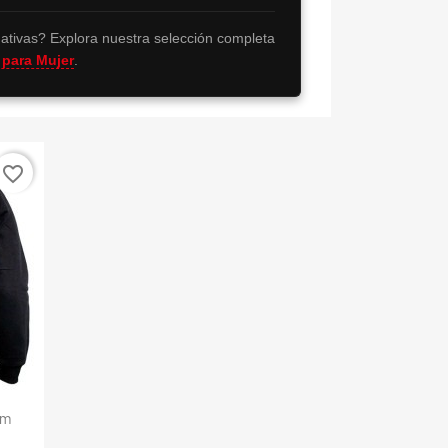
ativas? Explora nuestra selección completa
 para Mujer
.
favorite_border
am