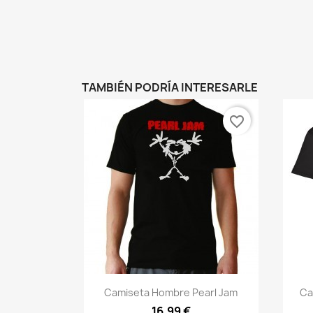
TAMBIÉN PODRÍA INTERESARLE
favorite_border
Vista rápida

Camiseta Hombre Pearl Jam
Ca
16,99 €