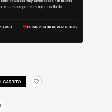
 corte entallado muy favorecedor. Un diseño
con materiales premium bajo el sello de
🎯
TALLADO
ESTAMPADO HD DE ALTA NITIIDEZ
favorite_border
AL CARRITO