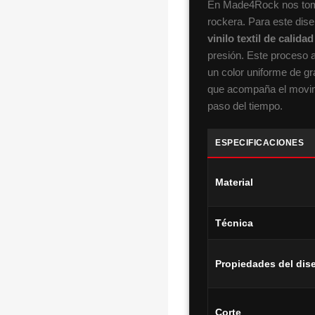
En Made4Rock nos toma
rockera. Para este dis
vinilo textil de calid
presión. Este proceso 
un color uniforme de gr
que acompaña el movimi
paso del tiempo.
ESPECIFICACIONES
Material
Técnica
Propiedades del dis
Corte