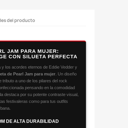
les del producto
RL JAM PARA MUJER:
GE CON SILUETA PERFECTA
a y los acordes eternos de Eddie Vedder y
eta de Pearl Jam para mujer
. Un diseño
 tributo a uno de los pilares del rock
 Confeccionada pensando en la comodidad
nda destaca por su potente contraste visual,
tas festivaleras como para tus outfits
rbana.
OM DE ALTA DURABILIDAD