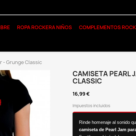
BRE
ROPA ROCKERA NIÑOS
COMPLEMENTOS ROC
r - Grunge Classic
CAMISETA PEARL 
CLASSIC
16,99 €
Impuestos incluidos
Rinde homenaje al sonido qu
camiseta de Pearl Jam par