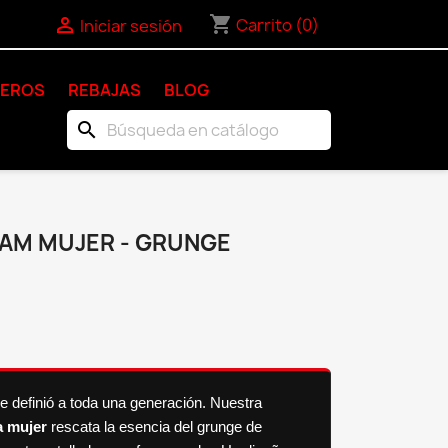
shopping_cart

Carrito
(0)
Iniciar sesión
KEROS
REBAJAS
BLOG
search
JAM MUJER - GRUNGE
e definió a toda una generación. Nuestra
a mujer
rescata la esencia del grunge de