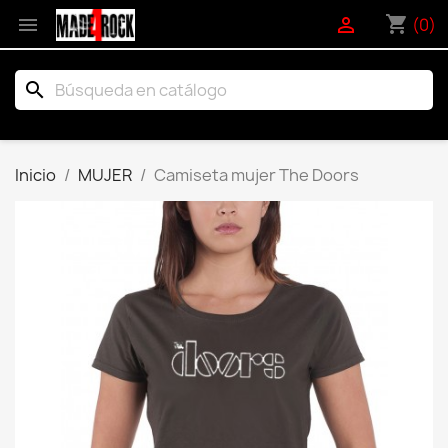
shopping_cart


(0)
search
Inicio
MUJER
Camiseta mujer The Doors