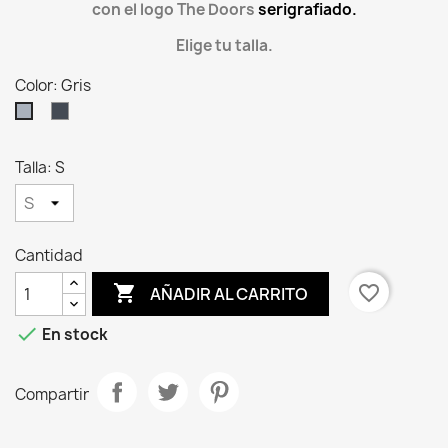
con el logo The Doors
serigrafiado.
Elige tu talla.
Color: Gris
Negro
Gris
Talla: S
Cantidad

favorite_border
AÑADIR AL CARRITO

En stock
Compartir