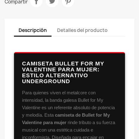
Compartir
Descripción
Detalles del producto
CAMISETA BULLET FOR MY
VALENTINE PARA MUJER:
ESTILO ALTERNATIVO
UNDERGROUND
Para quienes viven el metalcore con
intensidad, la banda galesa Bullet for My
Valentine es un referente absoluto de potencia
y melodía. Esta
camiseta de Bullet for My
Valentine para mujer
rinde tributo a su fuerza
musical con una estética cuidada e
inconformista. Diseñada para encajar en