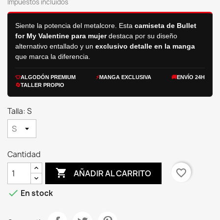
Impuestos incluidos
Siente la potencia del metalcore. Esta
camiseta de Bullet
for My Valentine para mujer
destaca por su diseño
alternativo entallado y un
exclusivo detalle en la manga
que marca la diferencia.
👕
ALGODÓN PREMIUM
⚡
MANGA EXCLUSIVA
🚚
ENVÍO 24H
🔄
TALLER PROPIO
Talla: S
Cantidad

favorite_border
AÑADIR AL CARRITO

En stock