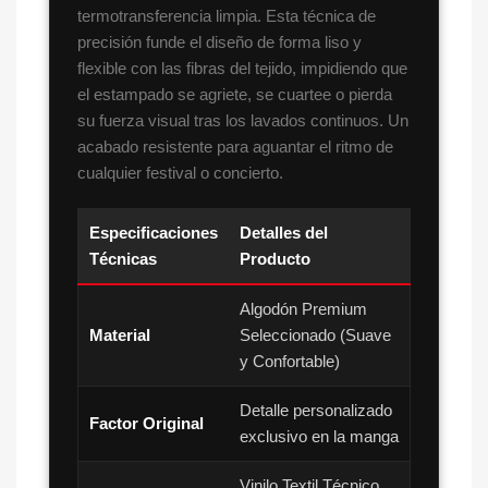
termotransferencia limpia. Esta técnica de
precisión funde el diseño de forma liso y
flexible con las fibras del tejido, impidiendo que
el estampado se agriete, se cuartee o pierda
su fuerza visual tras los lavados continuos. Un
acabado resistente para aguantar el ritmo de
cualquier festival o concierto.
Especificaciones
Detalles del
Técnicas
Producto
Algodón Premium
Material
Seleccionado (Suave
y Confortable)
Detalle personalizado
Factor Original
exclusivo en la manga
Vinilo Textil Técnico