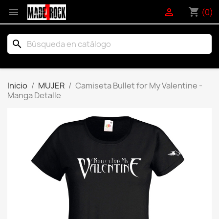
shopping_cart


(0)
search
Inicio
MUJER
Camiseta Bullet for My Valentine -
Manga Detalle