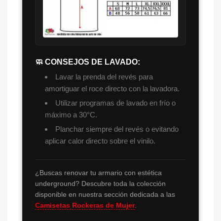
🧼 CONSEJOS DE LAVADO:
Lavar la prenda del revés para
amortiguar el roce directo con la lavadora.
Utilizar programas de lavado en frío o
máximo a 30°C.
Planchar siempre del revés o evitando
aplicar calor directo sobre el vinilo.
¿Buscas renovar tu armario con estética
underground? Descubre toda la colección
disponible en nuestra sección dedicada a las
Camisetas Rockeras de Mujer
.