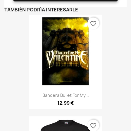
TAMBIÉN PODRÍA INTERESARLE
favorite_border
Bandera Bullet For My...
12,99 €
favorite_border