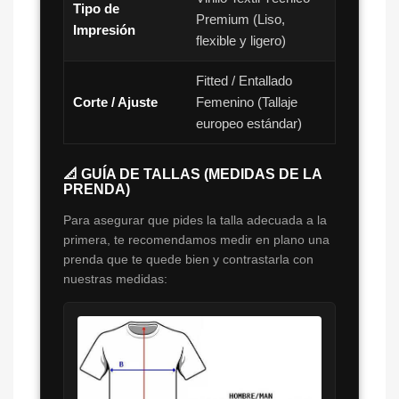
Tipo de
Premium (Liso,
Impresión
flexible y ligero)
Fitted / Entallado
Corte / Ajuste
Femenino (Tallaje
europeo estándar)
📐 GUÍA DE TALLAS (MEDIDAS DE LA
PRENDA)
Para asegurar que pides la talla adecuada a la
primera, te recomendamos medir en plano una
prenda que te quede bien y contrastarla con
nuestras medidas: