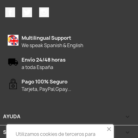
Facebook
Twitter
Instagram
Multilingual Support
We speak Spanish & English
Envío 24/48 horas
a toda España
Pago 100% Seguro
Tarjeta, PayPal,Gpay...
AYUDA

SEGURIDAD Y PRIVACIDAD

Utilizamos cookies de terceros para