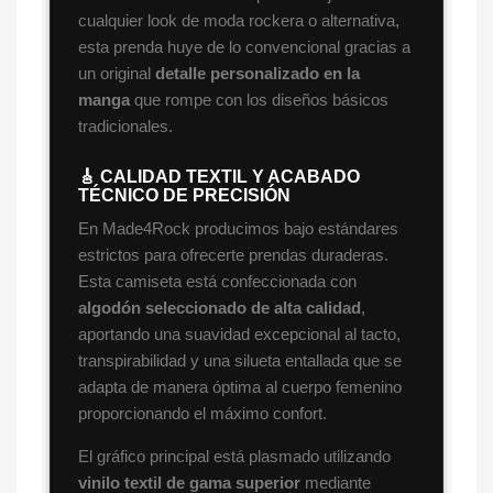
cualquier look de moda rockera o alternativa,
esta prenda huye de lo convencional gracias a
un original
detalle personalizado en la
manga
que rompe con los diseños básicos
tradicionales.
🎸 CALIDAD TEXTIL Y ACABADO
TÉCNICO DE PRECISIÓN
En Made4Rock producimos bajo estándares
estrictos para ofrecerte prendas duraderas.
Esta camiseta está confeccionada con
algodón seleccionado de alta calidad
,
aportando una suavidad excepcional al tacto,
transpirabilidad y una silueta entallada que se
adapta de manera óptima al cuerpo femenino
proporcionando el máximo confort.
El gráfico principal está plasmado utilizando
vinilo textil de gama superior
mediante