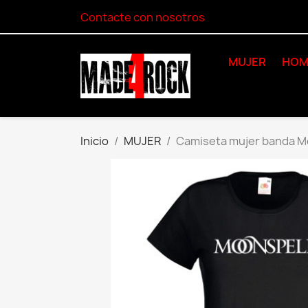
Contacte con nosotros
MUJER
HOM
Inicio
MUJER
Camiseta mujer banda M