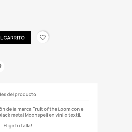
favorite_border
AL CARRITO
les del producto
 de la marca Fruit of the Loom con el
lack metal Moonspell en vinilo textil
.
Elige tu talla!