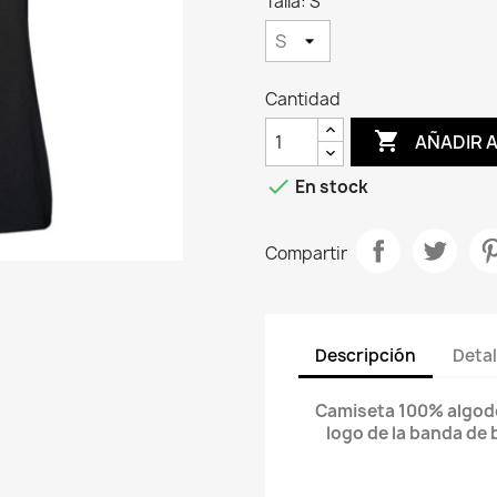
Talla: S
Cantidad

AÑADIR 

En stock
Compartir
Descripción
Detal
Camiseta 100% algodón
logo de la banda de b