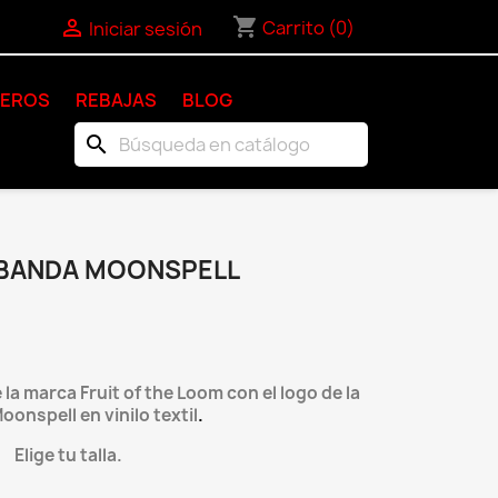
shopping_cart

Carrito
(0)
Iniciar sesión
KEROS
REBAJAS
BLOG
search
 BANDA MOONSPELL
a marca Fruit of the Loom con el logo de la
onspell en vinilo textil
.
Elige tu talla.