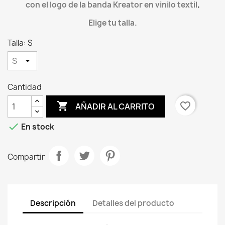
con el logo de la banda Kreator en vinilo textil
.
Elige tu talla.
Talla: S
Cantidad

favorite_border
AÑADIR AL CARRITO

En stock
Compartir
Descripción
Detalles del producto