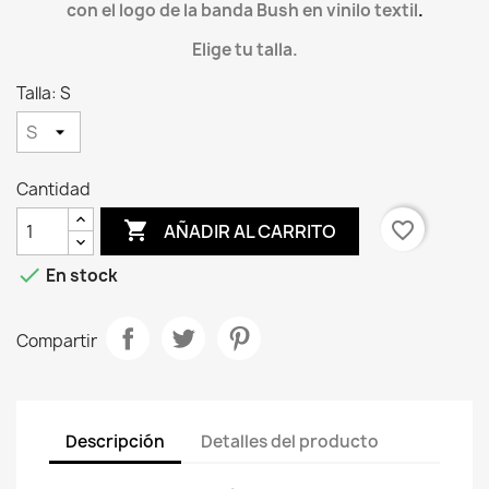
con el logo de la banda Bush en vinilo textil
.
Elige tu talla.
Talla: S
Cantidad

favorite_border
AÑADIR AL CARRITO

En stock
Compartir
Descripción
Detalles del producto