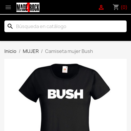
shopping_cart


(0)
search
Inicio
MUJER
Camiseta mujer Bush