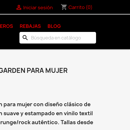
shopping_cart

Carrito
(0)
Iniciar sesión
KEROS
REBAJAS
BLOG
search
GARDEN PARA MUJER
para mujer con diseño clásico de
 suave y estampado en vinilo textil
 grunge/rock auténtico. Tallas desde