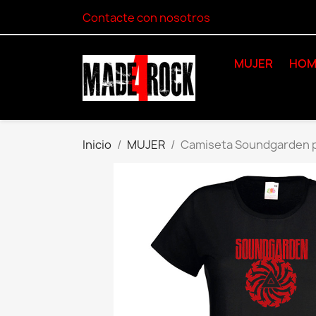
Contacte con nosotros
MUJER
HOM
Inicio
MUJER
Camiseta Soundgarden p