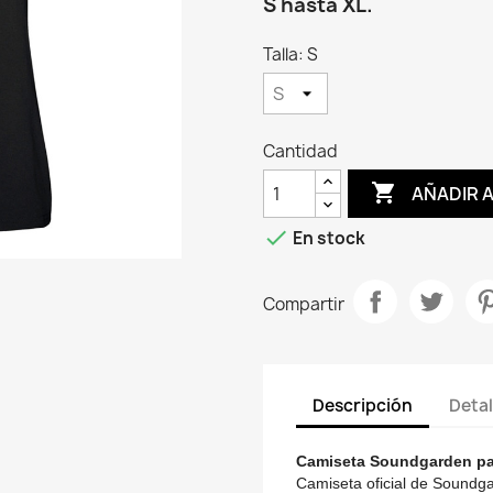
S hasta XL.
Talla: S
Cantidad

AÑADIR 

En stock
Compartir
Descripción
Detal
Camiseta Soundgarden pa
Camiseta oficial de Soundga