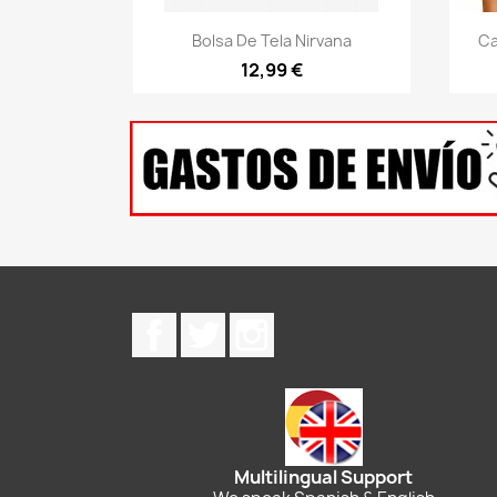
Vista rápida

Bolsa De Tela Nirvana
Ca
12,99 €
Facebook
Twitter
Instagram
Multilingual Support