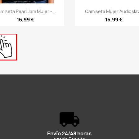
Vista rápida
Vista rápida


miseta Pearl Jam Mujer -...
Camiseta Mujer Audiosla
16,99 €
15,99 €
Envío 24/48 horas