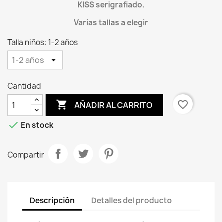
KISS serigrafiado.
Varias tallas a elegir
Talla niños: 1-2 años
Cantidad

favorite_border
AÑADIR AL CARRITO

En stock
Compartir
Descripción
Detalles del producto