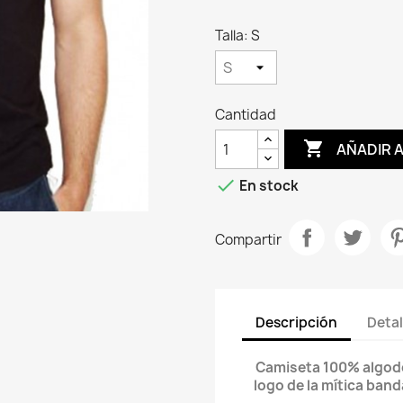
Talla: S
Cantidad

AÑADIR 

En stock
Compartir
Descripción
Detal
Camiseta 100% algodón
logo de la mítica ban