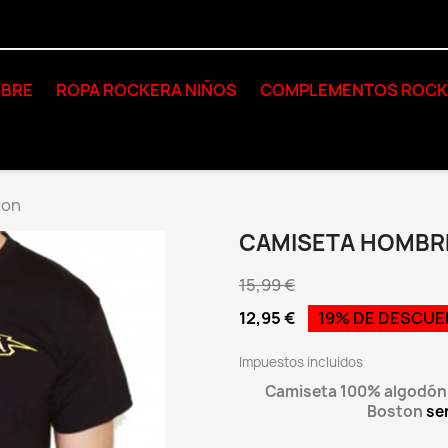
BRE
ROPA ROCKERA NIÑOS
COMPLEMENTOS ROC
ton
CAMISETA HOMBR
15,99 €
12,95 €
19% DE DESCU
Impuestos incluidos
Camiseta 100% algodón d
Boston
se