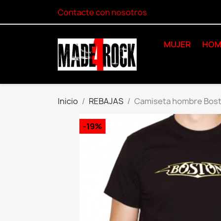
Contacte con nosotros
MUJER
HOM
Inicio
REBAJAS
Camiseta hombre Bos
-19%