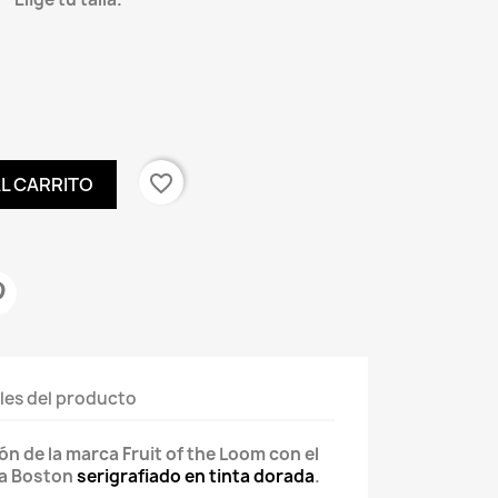
favorite_border
AL CARRITO
les del producto
 de la marca Fruit of the Loom con el
da Boston
serigrafiado en tinta dorada
.