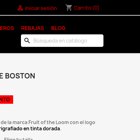
shopping_cart

Carrito
(0)
Iniciar sesión
KEROS
REBAJAS
BLOG
search
E BOSTON
ENTO
e la marca Fruit of the Loom con el logo
rigrafiado en tinta dorada
.
Elige tu talla.