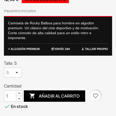
Impuestos incluidos
Camiseta de Rocky Balboa para hombre en algodón
premium. Un clásico del cine deportivo y de motivación.
Corte cómodo de alta calidad para un estilo retro e
imponente.
⚡ ALGODÓN PREMIUM
📦 ENVÍO 24H
🎸 TALLER PROPIO
Talla: S
Cantidad

favorite_border
AÑADIR AL CARRITO

En stock