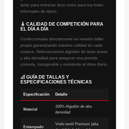
tanto para entrenar duro como para tus looks
informales de diario.
🎸 CALIDAD DE COMPETICIÓN PARA
EL DÍA A DÍA
Confeccionada directamente en nuestro taller
propio garantizando máxima calidad en cada
costura. Seleccionamos algodón de tacto suave
y alta densidad para asegurar una prenda
cómoda, transpirable y resistente al ritmo diario.
📐 GUÍA DE TALLAS Y
ESPECIFICACIONES TÉCNICAS
Especificación
Detalle
100% Algodón de alta
Material
densidad
Vinilo textil Premium (alta
Estampado