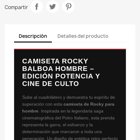
Compartir
Descripción
Detalles del producto
CAMISETA ROCKY
BALBOA HOMBRE –
EDICIÓN POTENCIA Y
CINE DE CULTO
Sube al cuadrilátero y demuestra tu espíritu de
superación con esta
camiseta de Rocky para
hombre
. Inspirada en la legendaria saga
cinematográfica del Potro Italiano, esta prenda
representa la garra, el esfuerzo y la
determinación que marcaron a toda una
generación. Un diseño de estética retro perfecto