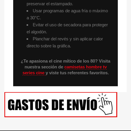
preservar el estampado.
Usar programas de agua fría o máximo
a 30°C.
Evitar el uso de secadora para proteger
el algodón.
Planchar del revés y sin aplicar calor
directo sobre la gráfica.
¿Te apasiona el cine mítico de los 80? Visita
nuestra sección de
camisetas hombre tv
series cine
y viste tus referentes favoritos.