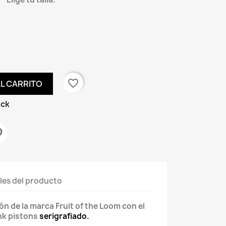
favorite_border
AL CARRITO
ock
les del producto
 de la marca Fruit of the Loom con el
nk pistons
serigrafiado.