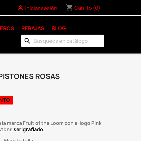
shopping_cart

Carrito
(0)
Iniciar sesión
KEROS
REBAJAS
BLOG
search
PISTONES ROSAS
ENTO
a marca Fruit of the Loom con el logo Pink
stons
serigrafiado.
Elige tu talla.