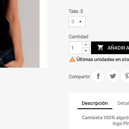
Talla: S
Cantidad

AÑADIR 

Últimas unidades en st
Compartir
Descripción
Detal
Camiseta 100% algodón
logo Pi