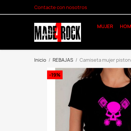
Contacte con nosotros
MUJER
HOM
Inicio
REBAJAS
Camiseta mujer piston
-19%