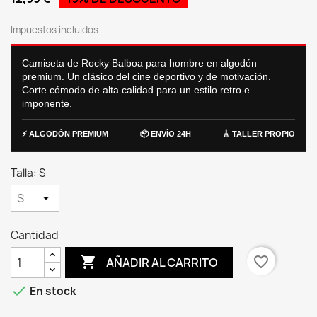
Impuestos incluidos
Camiseta de Rocky Balboa para hombre en algodón
premium. Un clásico del cine deportivo y de motivación.
Corte cómodo de alta calidad para un estilo retro e
imponente.
⚡ ALGODÓN PREMIUM
📦 ENVÍO 24H
🎸 TALLER PROPIO
Talla: S
Cantidad

favorite_border
AÑADIR AL CARRITO

En stock