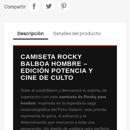
Compartir
Descripción
Detalles del producto
CAMISETA ROCKY
BALBOA HOMBRE –
EDICIÓN POTENCIA Y
CINE DE CULTO
Sube al cuadrilátero y demuestra tu espíritu de
superación con esta
camiseta de Rocky para
hombre
. Inspirada en la legendaria saga
cinematográfica del Potro Italiano, esta prenda
representa la garra, el esfuerzo y la
determinación que marcaron a toda una
generación. Un diseño de estética retro perfecto