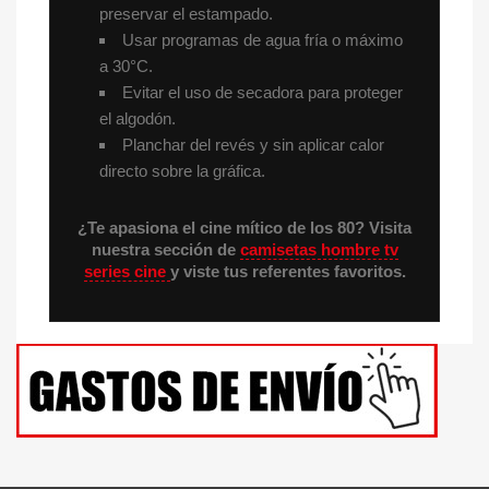
preservar el estampado.
Usar programas de agua fría o máximo
a 30°C.
Evitar el uso de secadora para proteger
el algodón.
Planchar del revés y sin aplicar calor
directo sobre la gráfica.
¿Te apasiona el cine mítico de los 80? Visita
nuestra sección de
camisetas hombre tv
series cine
y viste tus referentes favoritos.