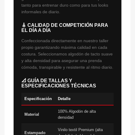
tanto para entrenar duro como para tus looks
informales de diario.
🎸 CALIDAD DE COMPETICIÓN PARA
EL DÍA A DÍA
Confeccionada directamente en nuestro taller
propio garantizando máxima calidad en cada
costura. Seleccionamos algodón de tacto suave
y alta densidad para asegurar una prenda
cómoda, transpirable y resistente al ritmo diario.
📐 GUÍA DE TALLAS Y
ESPECIFICACIONES TÉCNICAS
Especificación
Detalle
100% Algodón de alta
Material
densidad
Vinilo textil Premium (alta
Estampado