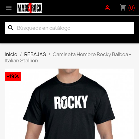
shopping_cart


(0)
search
Inicio
REBAJAS
Camiseta Hombre Rocky Balboa -
Italian Stallion
-19%