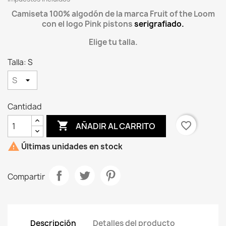
Camiseta 100% algodón de la marca Fruit of the Loom
con el logo Pink pistons
serigrafiado.
Elige tu talla.
Talla: S
Cantidad

favorite_border
AÑADIR AL CARRITO

Últimas unidades en stock
Compartir
Descripción
Detalles del producto