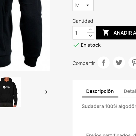
Cantidad

AÑADIR 

En stock
Compartir
Descripción
Detal

Sudadera 100% algodón d
Envíos certificados, 