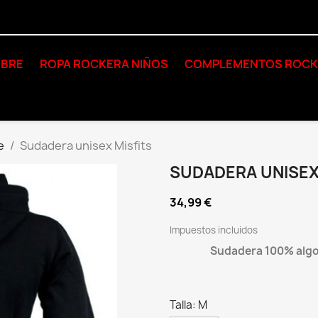
BRE
ROPA ROCKERA NIÑOS
COMPLEMENTOS ROC
e
Sudadera unisex Misfits
SUDADERA UNISEX
34,99 €
Impuestos incluidos
Sudadera 100% algod
Talla: M