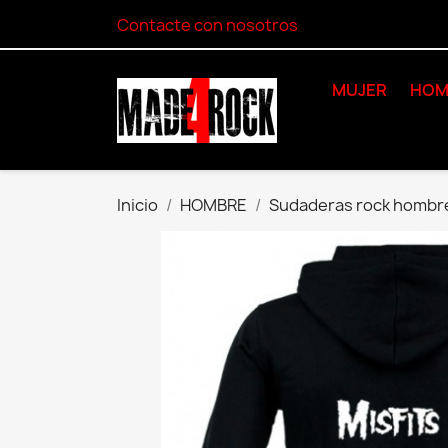
Contacte con nosotros
MUJER
HOM
Inicio
HOMBRE
Sudaderas rock hombr