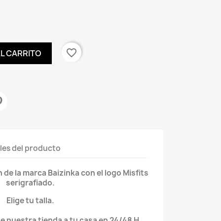
favorite_border
AL CARRITO
les del producto
e la marca Baizinka con el logo Misfits
serigrafiado.
Elige tu talla.
de nuestra tienda a tu casa en 24/48 H.