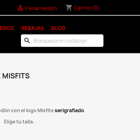
shopping_cart

Carrito
(0)
Iniciar sesión
KEROS
REBAJAS
BLOG
search
 MISFITS
ón con el logo Misfits
serigrafiado
.
Elige tu talla.