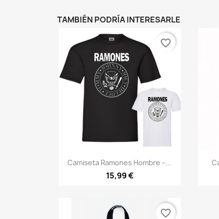
TAMBIÉN PODRÍA INTERESARLE
favorite_border
Vista rápida

Camiseta Ramones Hombre –...
C
15,99 €
favorite_border