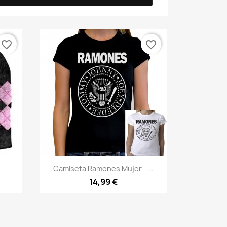
favorite_border
favorite_border
Vista rápida

Camiseta Ramones Mujer –...
14,99 €