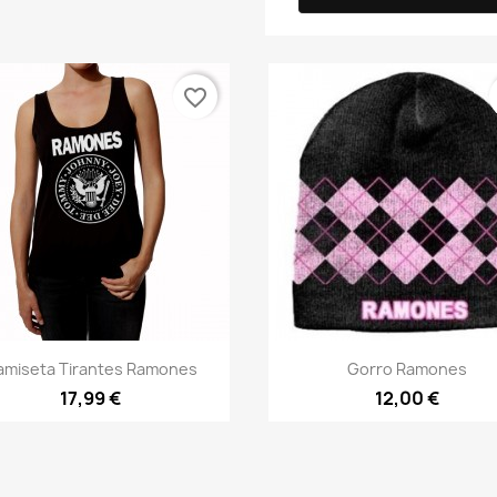
favorite_border
Vista rápida
Vista rápida


amiseta Tirantes Ramones
Gorro Ramones
17,99 €
12,00 €