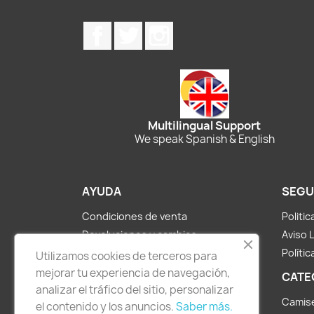
Facebook
Twitter
Instagram
Multilingual Support
We speak Spanish & English
AYUDA
SEGU
Condiciones de venta
Politi
Devoluciones y cambios
Aviso 
Métodos de pago y envíos
Polític
Utilizamos cookies de terceros para
Sobre nosotros
mejorar tu experiencia de navegación,
CATE
Contacto
analizar el tráfico del sitio, personalizar
Camis
el contenido y los anuncios.
Saber más.